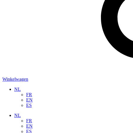
Winkelwagen
NL
FR
EN
ES
NL
FR
EN
ES